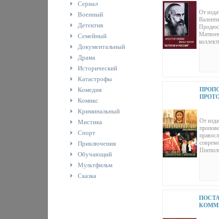
АПОС
Сериал
12955J.
От изда
Военный
Валенти
Детектив
Продюсе
Матвеев
Семейный
коллект
Документальный
и режис
Матвеев
Драма
Антония
Исторический
уникаль
составл
Катастрофы
фильма 
Комедия
ПРОПО
Матвеев
ПРОТ
Комикс
ДИМИ
Криминальный
ВЫПУС
СЕРИА
От изда
Мистика
ПРОТ
пропове
Спорт
ДИМИ
правосл
ИНФО 1
совреме
Приключения
Препол
Обучающий
Пропов
Мультфильм
человек
Продолж
Сказка
Возначт
Пропове
Продолж
ПОСТ
Неделя 
КОММ
Пятидес
ФЕДЕ
вере и 