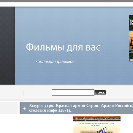
Хмурое утро: Красная армия Серия: Армия Российск
столетия инфо 12671j.