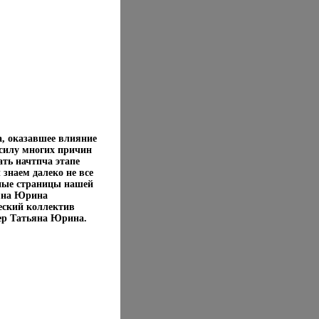
, оказавшее влияние
 силу многих причин
ать начтпча этапе
знаем далеко не все
ные страницы нашей
ьяна Юрина
еский коллектив
ер Татьяна Юрина.