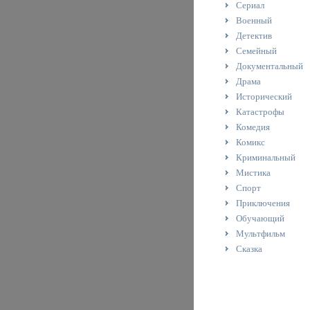
Сериал
Военный
Детектив
Семейный
Документальный
Драма
Исторический
Катастрофы
Комедия
Комикс
Криминальный
Мистика
Спорт
Приключения
Обучающий
Мультфильм
Сказка