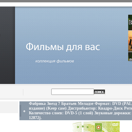
Фабрика Звезд 7 Братьев Меладзе Формат: DVD (PAL
издание) (Keep case) Дистрибьютор: Квадро-Диск Реги
Количество слоев: DVD-5 (1 слой) Звуковые дорожки:
12872j.