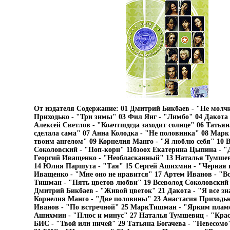
От издателя Содержание: 01 Дмитрий Бикбаев - "Не молч
Приходько - "Три зимы" 03 Фил Янг - "Лимбо" 04 Дакота
Алексей Светлов - "Коачтшдгда заходит солнце" 06 Татьяна
сделала сама" 07 Анна Колодка - "Не половинка" 08 Марк
твоим ангелом" 09 Корнелия Манго - "Я люблю себя" 10 В
Соколовский - "Поп-корн" 11бзоох Екатерина Цыпина - "Д
Георгий Иващенко - "Необласканный" 13 Наталья Тумшев
14 Юлия Паршута - "Тая" 15 Сергей Ашихмин - "Черная 
Иващенко - "Мне оно не нравится" 17 Артем Иванов - "В
Тишман - "Пять цветов любви" 19 Всеволод Соколовский 
Дмитрий Бикбаев - "Живой цветок" 21 Дакота - "Я все зн
Корнелия Манго - "Две половины" 23 Анастасия Приходьк
Иванов - "По встречной" 25 МаркТишман - "Ярким пламе
Ашихмин - "Плюс и минус" 27 Наталья Тумшевиц - "Крас
БИС - "Твой или ничей" 29 Татьяна Богачева - "Невесомо