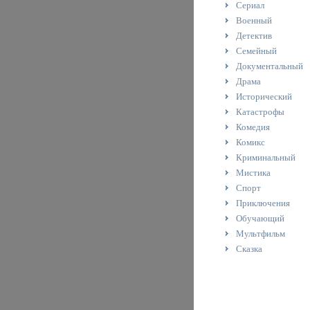
Сериал
Военный
Детектив
Семейный
Документальный
Драма
Исторический
Катастрофы
Комедия
Комикс
Криминальный
Мистика
Спорт
Приключения
Обучающий
Мультфильм
Сказка