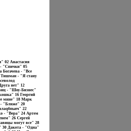
и" 02 Анастасия
 - "Спички" 05
 Богачева - "Все
 Тишман - "Я стану
севолод
руга нет" 12
иц - "Шоу-Бизнес"
кошка" 16 Георгий
се мине" 18 Марк
- "Ближе" 20
алаqбпьнч" 22
о - "Вера" 24 Артем
нем" 26 Сергей
авицы могут все" 28
" 30 Дакота - "Одна"