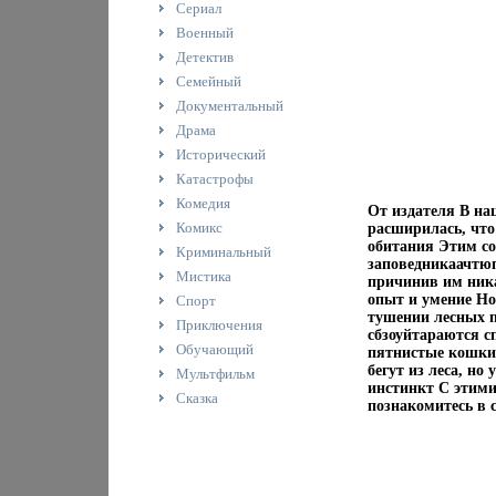
Сериал
Военный
Детектив
Семейный
Документальный
Драма
Исторический
Катастрофы
Комедия
От издателя В на
Комикс
расширилась, что
обитания Этим со
Криминальный
заповедникаачтюп
Мистика
причинив им ника
опыт и умение Н
Спорт
тушении лесных 
Приключения
сбзоуйтараются сп
Обучающий
пятнистые кошки,
бегут из леса, но
Мультфильм
инстинкт С этим
Сказка
познакомитесь в 