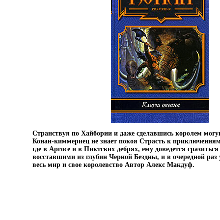
Странствуя по Хайбории и даже сделавшись королем мог
Конан-киммериец не знает покоя Страсть к приключениям 
где в Аргосе и в Пиктских дебрях, ему доведется сразитьс
восставшими из глубин Черной Бездны, и в очередной раз 
весь мир и свое королевство Автор Алекс Макдуф.