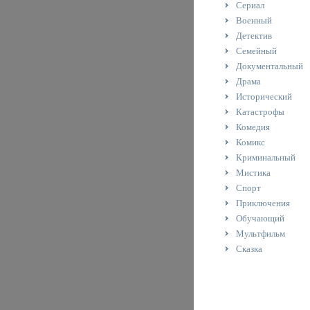
Сериал
Военный
Детектив
Семейный
Документальный
Драма
Исторический
Катастрофы
Комедия
Комикс
Криминальный
Мистика
Спорт
Приключения
Обучающий
Мультфильм
Сказка