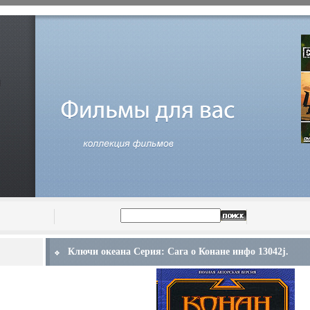
Ключи океана Серия: Сага о Конане инфо 13042j.