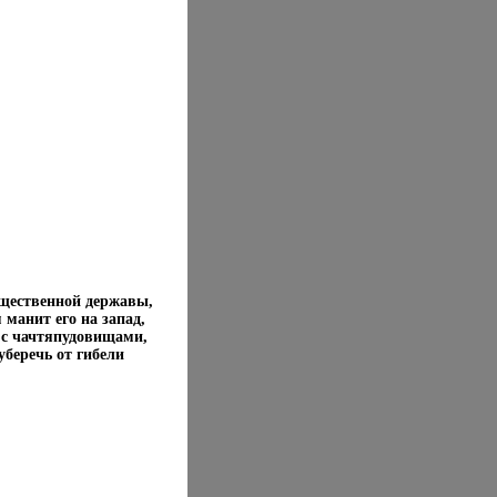
ущественной державы,
манит его на запад,
я с чачтяпудовищами,
уберечь от гибели