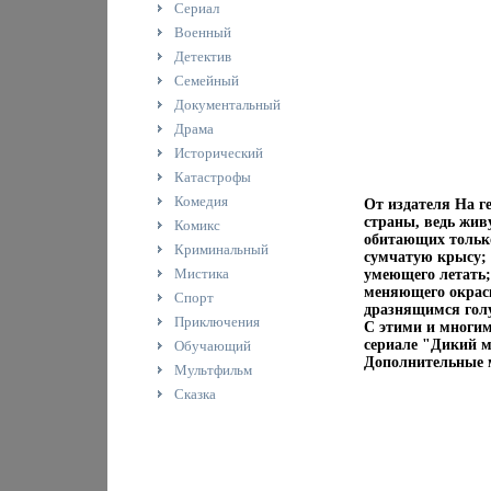
Сериал
Военный
Детектив
Семейный
Документальный
Драма
Исторический
Катастрофы
Комедия
От издателя На г
страны, ведь жив
Комикс
обитающих только
Криминальный
сумчатую крысу; 
Мистика
умеющего летать;
меняющего окраск
Спорт
дразнящимся голу
Приключения
С этими и многи
сериале "Дикий м
Обучающий
Дополнительные 
Мультфильм
Сказка