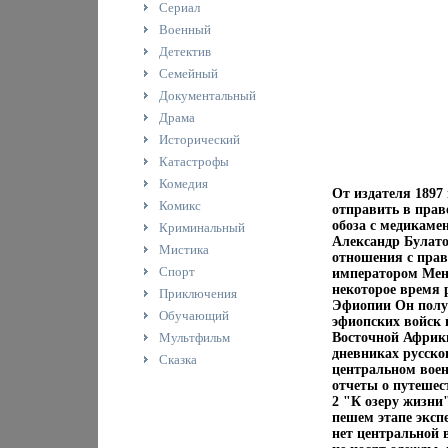
Сериал
Военный
Детектив
Семейный
Документальный
Драма
Исторический
Катастрофы
Комедия
От издателя 1897
Комикс
отправить в прав
обоза с медикаме
Криминальный
Александр Булато
Мистика
отношения с прав
Спорт
императором Мене
некоторое время 
Приключения
Эфиопии Он получ
Обучающий
эфиопских войск 
Мультфильм
Восточной Африк
дневниках русско
Сказка
центральном воен
отчеты о путешес
2 "К озеру жизни
пешем этапе эксп
нет центральной в