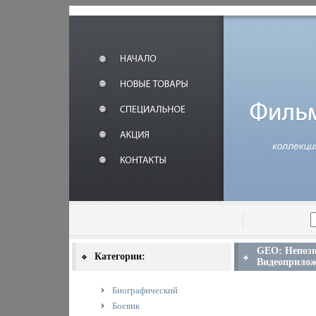
GEO: Непозн
Категории:
Видеоприлож
Биографический
Боевик