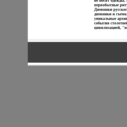
не носят одежды,
первобытные рит
Дневники русског
дневники и съемк
уникальные архи
события столетне
цивилизацией, "и