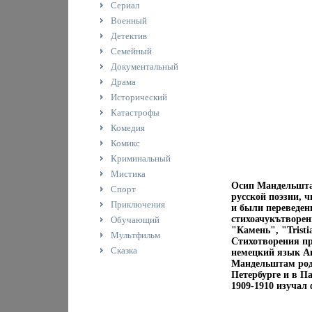
Сериал
Военный
Детектив
Семейный
Документальный
Драма
Исторический
Катастрофы
Комедия
Комикс
Криминальный
Мистика
Осип Мандельштам
Спорт
русской поэзии, 
Приключения
и были переведе
стихоачукътворен
Обучающий
"Камень", "Trist
Мультфильм
Стихотворения пр
Сказка
немецкий язык А
Мандельштам роди
Петербурге и в П
1909-1910 изучал 