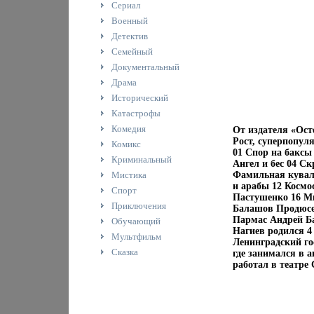
Сериал
Военный
Детектив
Семейный
Документальный
Драма
Исторический
Катастрофы
Комедия
От издателя «Ост
Рост, суперпопул
Комикс
01 Спор на баксы
Криминальный
Ангел и бес 04 С
Мистика
Фамильная кувал
и арабы 12 Космо
Спорт
Пастушенко 16 М
Приключения
Балашов Продюсе
Пармас Андрей Б
Обучающий
Нагиев родился 4 
Мультфильм
Ленинградский го
Сказка
где занимался в 
работал в театре 