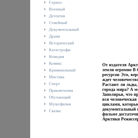
Сериал
Военный
Детектив
Семейный
Документальный
Драма
Исторический
Катастрофы
Комедия
Комикс
От издателя Аркт
земли огромно В 
Криминальный
ресурсов Это, ве
Мистика
ждет человечеств
Спорт
Растают ли льды,
города мира? А м
Приключения
Заполярья, что п
Обучающий
вся человеческая
Мультфильм
циклами, которые
документальный ф
Сказка
фильме достаточн
Арктики Режиссер 