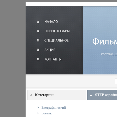
Категории:
STEP аэробик
Биографический
Боевик