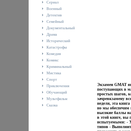
Сериал
Военный
Детектив
Семейный
Документальный
Драма
Исторический
Катастрофы
Комедия
Комикс
Криминальный
Мистика
Спорт
Экзамен GMAT яв
Приключения
поступающих в ма
Обучающий
простых шагов, к
Мультфильм
эачревкзамену все
недели, эта книга
Сказка
но мы обеспечим 
высокие баллы на
в этой книге, вы
испытуемыми: - У
типов - Выполнит