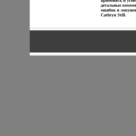
применить и усов
детальные коммен
ошибок и ловушек
Cathryn Still.