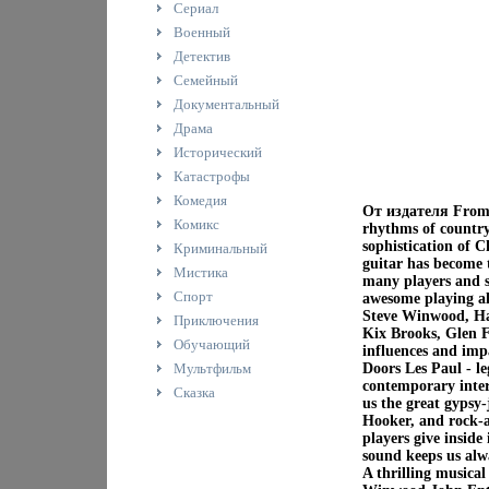
Сериал
Военный
Детектив
Семейный
Документальный
Драма
Исторический
Катастрофы
Комедия
От издателя From th
Комикс
rhythms of country
sophistication of C
Криминальный
guitar has become t
Мистика
many players and st
Спорт
awesome playing a
Steve Winwood, Han
Приключения
Kix Brooks, Glen F
Обучающий
influences and impa
Мультфильм
Doors Les Paul - le
contemporary inter
Сказка
us the great gypsy
Hooker, and rock-a
players give inside 
sound keeps us alwa
A thrilling musica