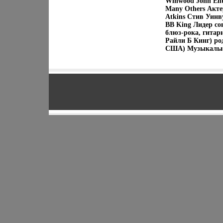
Winwood John Entw
Many Others Акте
Atkins Стив Уинв
BB King Лидер со
блюз-рока, гитари
Райли Б Кинг) ро
США) Музыкальны