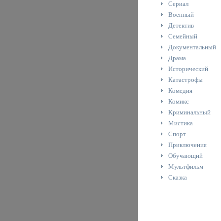
Сериал
Военный
Детектив
Семейный
Документальный
Драма
Исторический
Катастрофы
Комедия
Комикс
Криминальный
Мистика
Спорт
Приключения
Обучающий
Мультфильм
Сказка