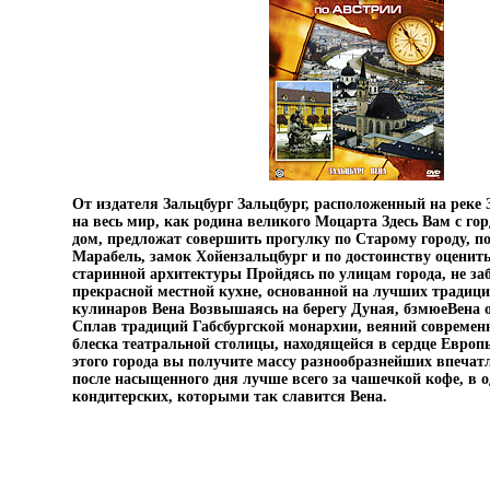
От издателя Зальцбург Зальцбург, расположенный на реке 
на весь мир, как родина великого Моцарта Здесь Вам с го
дом, предложат совершить прогулку по Старому городу, п
Марабель, замок Хойензальцбург и по достоинству оценит
старинной архитектуры Пройдясь по улицам города, не заб
прекрасной местной кухне, основанной на лучших традиц
кулинаров Вена Возвышаясь на берегу Дуная, бзмюеВена 
Сплав традиций Габсбургской монархии, веяний современ
блеска театральной столицы, находящейся в сердце Евро
этого города вы получите массу разнообразнейших впечатл
после насыщенного дня лучше всего за чашечкой кофе, в 
кондитерских, которыми так славится Вена.