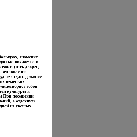
Залыдзах, знаменит
рдостью покажут его
осеачсвцтить дворец
ь великолепие
удьте отдать должное
иях немецких
олицетворяет собой
ной культуры и
пы При посещении
ений, а отдохнуть
одной из уютных