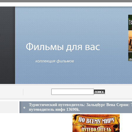
Туристический путеводитель: Зальцбург Вена Серия:
путеводитель инфо 13690k.