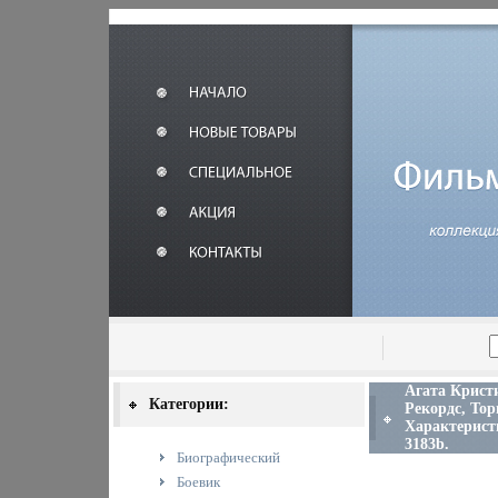
Агата Крист
Категории:
Рекордс, То
Характеристи
3183b.
Биографический
Боевик