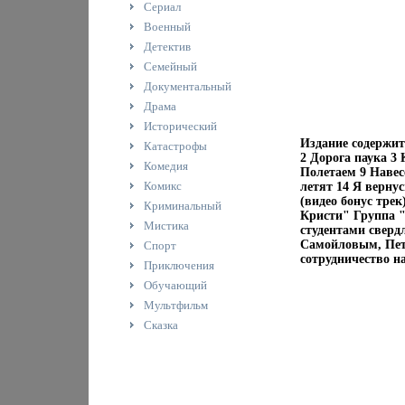
Сериал
Военный
Детектив
Семейный
Документальный
Драма
Исторический
Издание содержит
Катастрофы
2 Дорога паука 3 
Комедия
Полетаем 9 Навес
Комикс
летят 14 Я вернус
(видео бонус трек
Криминальный
Кристи" Группа "
Мистика
студентами сверд
Самойловым, Пет
Спорт
сотрудничество на
Приключения
Обучающий
Мультфильм
Сказка