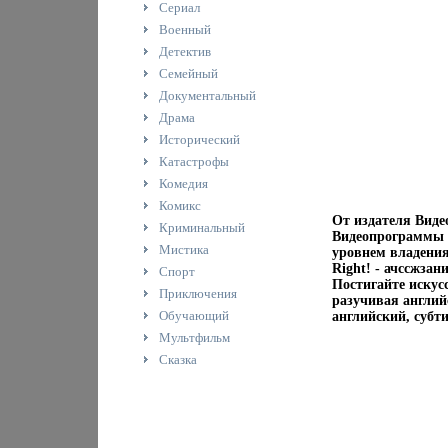
Сериал
Военный
Детектив
Семейный
Документальный
Драма
Исторический
Катастрофы
Комедия
Комикс
От издателя Вид
Криминальный
Видеопрограммы E
Мистика
уровнем владения
Right! - ачссжза
Спорт
Постигайте искус
Приключения
разучивая англий
Обучающий
английский, субт
Мультфильм
Сказка