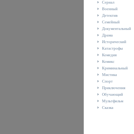
Сериал
Военный
Детектив
Семейный
Документальный
Драма
Исторический
Катастрофы
Комедия
Комикс
Криминальный
Мистика
Спорт
Приключения
Обучающий
Мультфильм
Сказка