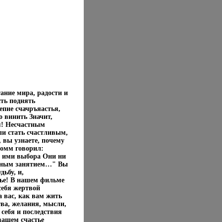
тание мира, радости и
сть поднять
епие счачръяастья,
о винить Значит,
м! Несчастным
ли стать счастливым,
 вы узнаете, почему
омм говорил:
го ими выбора Они ни
льным занятием…" Вы
ьбу, и,
тье! В нашем фильме
себя жертвой
 вас, как вам жить
тва, желания, мысли,
себя и последствия
вашем счастье