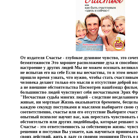
От издателя Счастье - глубокое духовное чувство, это соче
безмятежности Это хорошее расположение духа и способно
настроение у других людей Мы не можем осознать великол
не испытав его на себе Если вы несчастны, то в этом неког
пришло время узнать, что нужно, чтобы стать счастливы
человека делают только его мысли и отсутствие доброй во
а не внешние обстоятельства Посмотрев нашбзмщз фильм,
большинство людей чувствуют себя несчастными Эрих Фр
"Несчастная судьба многих людей - следствие несделанно
живые, ни мертвые Жизнь оказывается бременем, бесце
каждую секунду поступками и мыслями выбираете свою суд
соответственно, счастье или его отсутствие Выберите счас
опытный психолог научит вас, как перестать чувствовать 
обстоятельств или других людейбпыфа, которые решают за
Счастье - это ответственность за собственную жизнь: чувс
решения и поступки Вы узнаете, как научиться принимать 
своих действий, жить в ладу со своими эмоциями Пусть о 