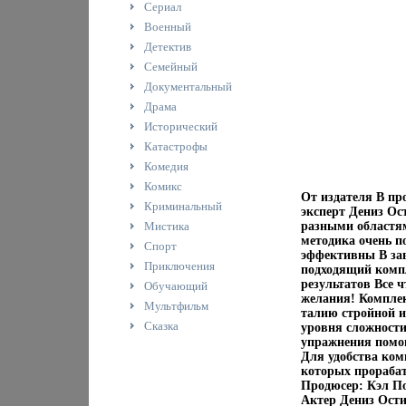
Сериал
Военный
Детектив
Семейный
Документальный
Драма
Исторический
Катастрофы
Комедия
Комикс
От издателя В пр
Криминальный
эксперт Дениз Ос
Мистика
разными областям
методика очень п
Спорт
эффективны В зав
Приключения
подходящий компл
результатов Все ч
Обучающий
желания! Комплек
Мультфильм
талию стройной 
Сказка
уровня сложности
упражнения помо
Для удобства ком
которых прорабат
Продюсер: Кэл По
Актер Дениз Остин