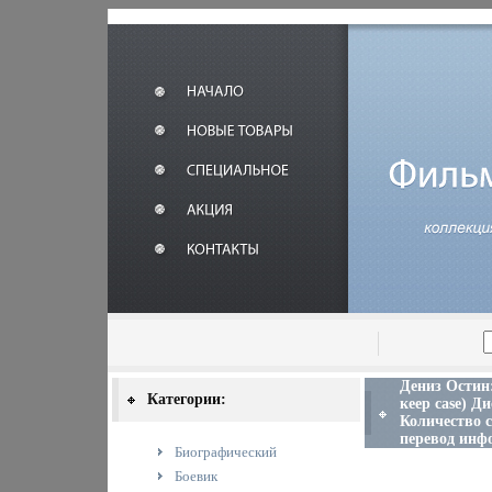
Дениз Остин
Категории:
кеер case) Д
Количество 
перевод инфо
Биографический
Боевик