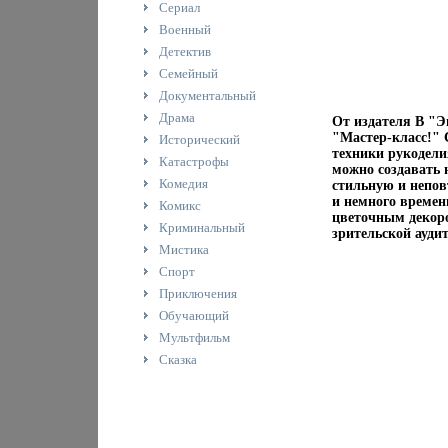
Сериал
Военный
Детектив
Семейный
Документальный
Драма
От издателя В "
"Мастер-класс!" 
Исторический
техники рукодели
Катастрофы
можно создавать 
Комедия
стильную и непо
и немного времен
Комикс
цветочным декор
Криминальный
зрительской ауди
Мистика
Спорт
Приключения
Обучающий
Мультфильм
Сказка