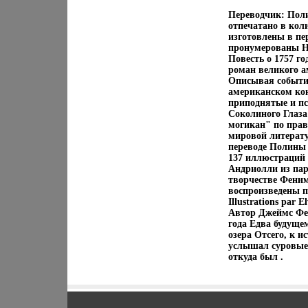
Переводчик: Пол
отпечатано в кол
изготовлены в пе
пронумерованы Но
Повесть о 1757 г
роман великого а
Описывая события
американском кон
приподнятые и пс
Соколиного Глаза
могикан" по пра
мировой литерату
переводе Полины 
137 иллюстраций
Андриолли из пар
творчестве Фени
воспроизведены по
Illustrations par 
Автор Джеймс Фен
года Едва будущем
озера Отсего, к 
услышал суровые 
откуда был .