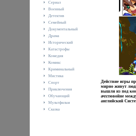
Сериал
Военный
Детектив
Семейный
Документальный
Драма
Исторический
Катастрофы
Комедия
Комикс
Криминальный
Мистика
Действие игры пр
Спорт
мирно живут люд
Приключения
вышли из под кон
Обучающий
ачхтювойне между
английский Систе
Мультфильм
Сказка