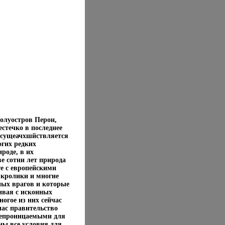
полуостров Перон,
стечко в последнее
 осущеачхшйствляется
огих редких
роде, в их
ве сотни лет природа
е с европейскими
 кролики и многие
ных врагов и которые
ивая с исконных
огое из них сейчас
час правительство
непроницаемыми для
ны все условия для