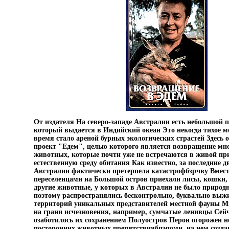
От издателя На северо-западе Австралии есть небольшой 
который выдается в Индийский океан Это некогда тихое ме
время стало ареной бурных экологических страстей Здесь
проект "Едем", целью которого является возвращение мн
животных, которые почти уже не встречаются в живой при
естественную среду обитания Как известно, за последние д
Австралии фактически претерпела катастрофбзрчву Вмест
переселенцами на Большой остров приехали лисы, кошки,
другие животные, у которых в Австралии не было природ
поэтому распространялись бесконтрольно, буквально выж
территорий уникальных представителей местной фауны Мн
на грани исчезновения, например, сумчатые ленивцы Сей
озаботилось их сохранением Полуостров Перон огорожен 
посторонних животных препятствиябпэпоми, на нем созда