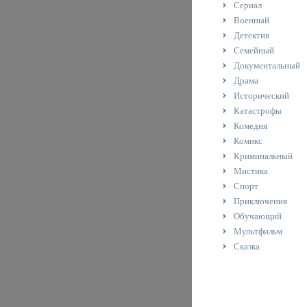
Сериал
Военный
Детектив
Семейный
Документальный
Драма
Исторический
Катастрофы
Комедия
Комикс
Криминальный
Мистика
Спорт
Приключения
Обучающий
Мультфильм
Сказка