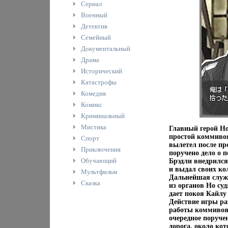
Сериал
Военный
Детектив
Семейный
Документальный
Драма
Исторический
Катастрофы
Комедия
Комикс
Криминальный
Мистика
Главный герой Ho
простой коммивоя
Спорт
вылетел после пр
Приключения
поручено дело о 
Обучающий
Брэдли внедрился
и выдал своих кол
Мультфильм
Дальнейшая служ
Сказка
из органов Но суд
дает покоя Кайлу
Действие игры ра
работы коммивоя
очередное поруче
дорога, около кот