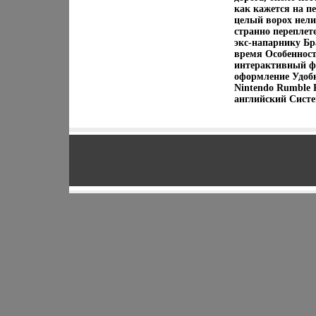
как кажется на п
целый ворох нели
странно переплет
экс-напарнику Бр
время Особенност
интерактивный фи
оформление Удобн
Nintendo Rumble 
английский Систе